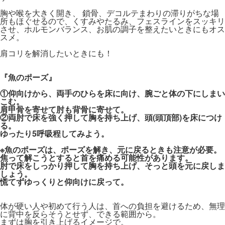
胸や喉を大きく開き、 鎖骨、デコルテまわりの滞りがちな場
所もほぐせるので、くすみやたるみ、フェスラインをスッキリ
させ、ホルモンバランス、お肌の調子を整えたいときにもオス
スメ。
肩コリを解消したいときにも！
『魚のポーズ』
①仰向けから、両手のひらを床に向け、腕ごと体の下にしまい
こむ。
肩甲骨を寄せて肘も背骨に寄せて。
②両肘で床を強く押して胸を持ち上げ、頭(頭頂部)を床につけ
る。
ゆったり5呼吸程してみよう。
※魚のポーズは、ポーズを解き、元に戻るときも注意が必要。
焦って解こうとすると首を痛める可能性があります。
肘で床をしっかり押して胸を持ち上げ、そっと頭を元に戻しま
しょう。
慌てずゆっくりと仰向けに戻って。
体が硬い人や初めて行う人は、首への負担を避けるため、無理
に背中を反らそうとせず、できる範囲から。
まずは胸を引き上げるイメージで。