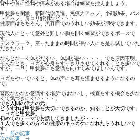
背中や首に怪我や痛みがある場合は練習を控えましょう。
甲状腺を刺激、新陳代謝促進、免疫力アップ、小顔効果、バス
トアップ、肩コリ解消など・・・。
健康面はもちろん、美容面でのうれしい効果が期待できます。
現代人にとって意外と難しい胸を開く練習ができるポーズで
す。
デスクワーク、座ったままの時間が長い人にも是非試していた
だきたい！
なんとなーく体がだるい、体調が悪い・・・。でも原因不明。
そんなとき、ヨガが心身をすっきりさせてくれることも多いで
すが、一旦、甲状腺にも意識を向けてみてほしいんです。
ヨガをやっていると、体の声にも耳を澄ませるようになるの
で。
普段なかなか意識する場所ではないし、検査をする機会も少な
くて気づきにくい・・・。
でも人間の活力の元。
どうすれば甲状腺を大切にできるのか、知ることが大切です。
「ヨガと甲状腺」。
初めてのテーマでお話してきましたが・・・、
１人でも多くの方々の健康のキッカケになれたらうれしいで
す。
← 前の記事
次の記事 →