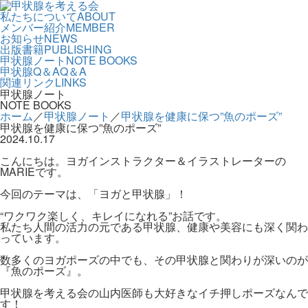
私たちについて
ABOUT
メンバー紹介
MEMBER
お知らせ
NEWS
出版書籍
PUBLISHING
甲状腺ノート
NOTE BOOKS
甲状腺Q＆A
Q＆A
関連リンク
LINKS
甲状腺ノート
NOTE BOOKS
ホーム
／
甲状腺ノート
／
甲状腺を健康に保つ”魚のポーズ”
甲状腺を健康に保つ”魚のポーズ”
2024.10.17
こんにちは。ヨガインストラクター＆イラストレーターの
MARIEです。
今回のテーマは、「ヨガと甲状腺」！
“ワクワク楽しく、キレイになれる”お話です。
私たち人間の活力の元である甲状腺、健康や美容にも深く関わ
っています。
数多くのヨガポーズの中でも、その甲状腺と関わりが深いのが
『魚のポーズ』。
甲状腺を考える会の山内医師も大好きなイチ押しポーズなんで
す！